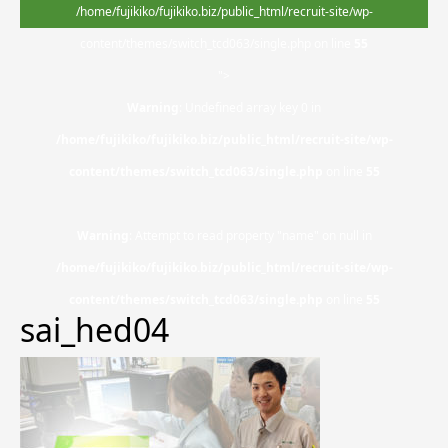
/home/fujikiko/fujikiko.biz/public_html/recruit-site/wp-
content/themes/switch_tcd063/single.php on line
55
">
Warning
: Undefined array key 0 in
/home/fujikiko/fujikiko.biz/public_html/recruit-site/wp-
content/themes/switch_tcd063/single.php
on line
55
Warning
: Attempt to read property "name" on null in
/home/fujikiko/fujikiko.biz/public_html/recruit-site/wp-
content/themes/switch_tcd063/single.php
on line
55
sai_hed04