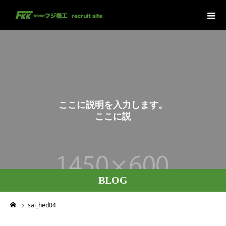
こ
こ
に
説
明
を
入
力
し
ま
す
。
こ
こ
に
説
明
を
BLOG
sai_hed04